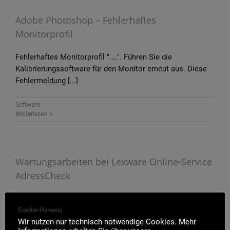
Adobe Photoshop – Fehlerhaftes
Monitorprofil
Fehlerhaftes Monitorprofil "....". Führen Sie die
Kalibrierungssoftware für den Monitor erneut aus. Diese
Fehlermeldung [...]
Software
Weiterlesen
Wartungsarbeiten bei Lexware Online-Service
AdressCheck
Am Sonntag, den 17.11.13 von 0.00 bis 6.00 Uhr ist der
Cookie-Hinweis
Onlineservice AdressCheck wegen [...]
Wir nutzen nur technisch notwendige Cookies. Mehr