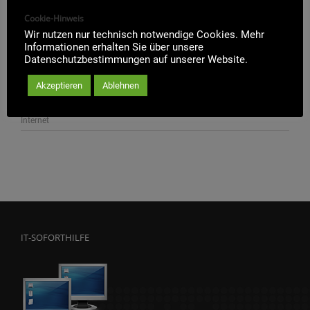
Cookie-Hinweis
Achtung
: Der Internet Explorer 10 überschreibt bei der
Wir nutzen nur technisch notwendige Cookies. Mehr
Installation alle bisher installierten IE-Versionen auf dem
Informationen erhalten Sie über unsere
PC-System.
Datenschutzbestimmungen auf unserer Website.
Akzeptieren
Ablehnen
Internet
IT-SOFORTHILFE