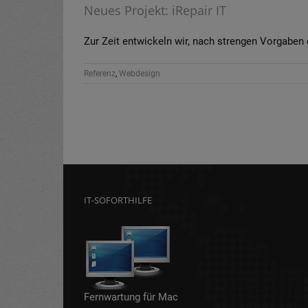
Neues Projekt: iRepair IT
Zur Zeit entwickeln wir, nach strengen Vorgaben d
Referenz
,
Webdesign
IT-SOFORTHILFE
Fernwartung für Mac