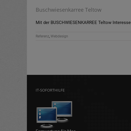
Buschwiesenkarree Teltow
Mit der BUSCHWIESENKARREE Teltow Interessenge
Referenz
,
Webdesign
IT-SOFORTHILFE