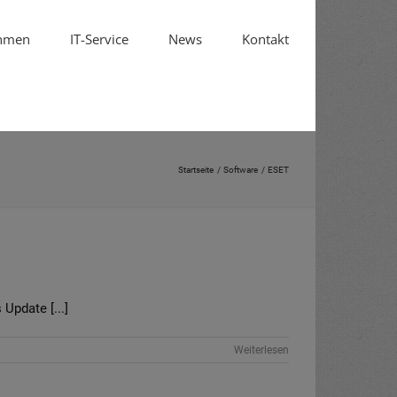
hmen
IT-Service
News
Kontakt
Startseite
Software
ESET
Update [...]
Weiterlesen