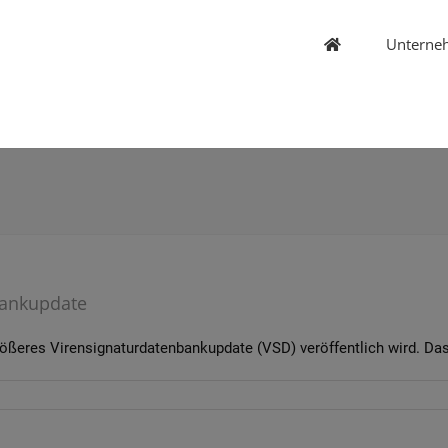
Unterne
bankupdate
ößeres Virensignaturdatenbankupdate (VSD) veröffentlich wird. Das 