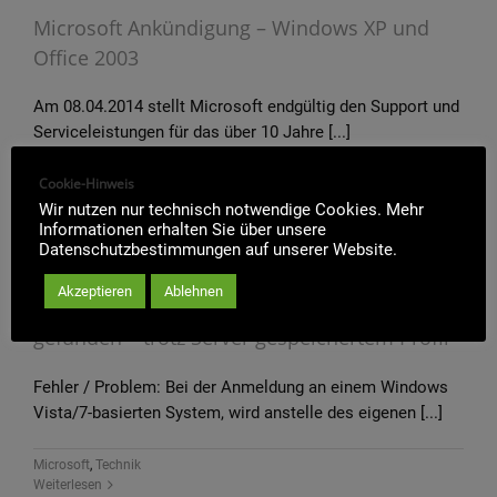
Microsoft Ankündigung – Windows XP und
Office 2003
Am 08.04.2014 stellt Microsoft endgültig den Support und
Serviceleistungen für das über 10 Jahre [...]
Cookie-Hinweis
Allgemein
,
Kundeninformationen
,
Microsoft
,
Software
Weiterlesen
Wir nutzen nur technisch notwendige Cookies. Mehr
Informationen erhalten Sie über unsere
Datenschutzbestimmungen auf unserer Website.
Akzeptieren
Ablehnen
Das lokale Benutzerprofil wurde nicht
gefunden – trotz Server gespeichertem Profil
Fehler / Problem: Bei der Anmeldung an einem Windows
Vista/7-basierten System, wird anstelle des eigenen [...]
Microsoft
,
Technik
Weiterlesen